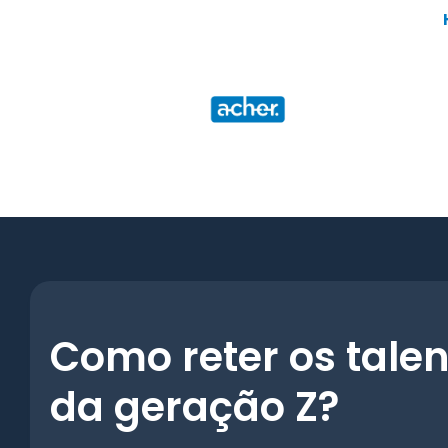
Ir
para
o
conteúdo
Como reter os tale
da geração Z?