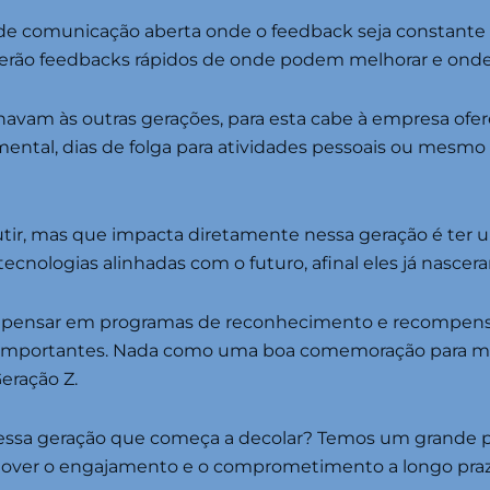
de comunicação aberta onde o feedback seja constante e 
is terão feedbacks rápidos de onde podem melhorar e ond
onavam às outras gerações, para esta cabe à empresa ofe
ental, dias de folga para atividades pessoais ou mesmo 
tir, mas que impacta diretamente nessa geração é ter 
ecnologias alinhadas com o futuro, afinal eles já nascer
m pensar em programas de reconhecimento e recompens
s importantes. Nada como uma boa comemoração para ma
eração Z.
r essa geração que começa a decolar? Temos um grande p
omover o engajamento e o comprometimento a longo praz