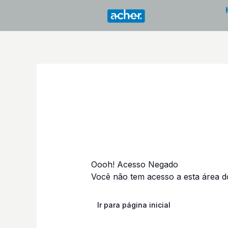
Ir
para
o
conteúdo
Oooh! Acesso Negado
Você não tem acesso a esta área do
Ir para página inicial